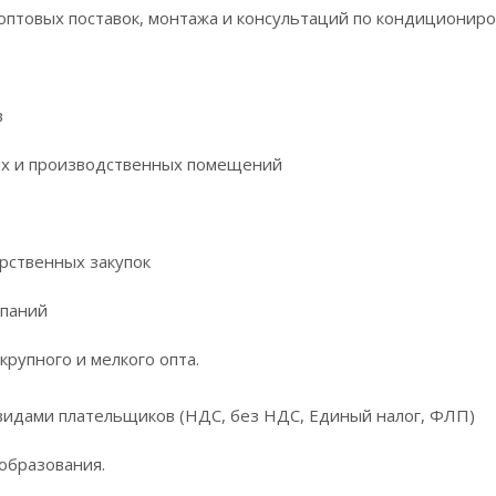
оптовых поставок, монтажа и консультаций по кондициониро
в
их и производственных помещений
арственных закупок
мпаний
крупного и мелкого опта.
видами плательщиков (НДС, без НДС, Единый налог, ФЛП)
образования.