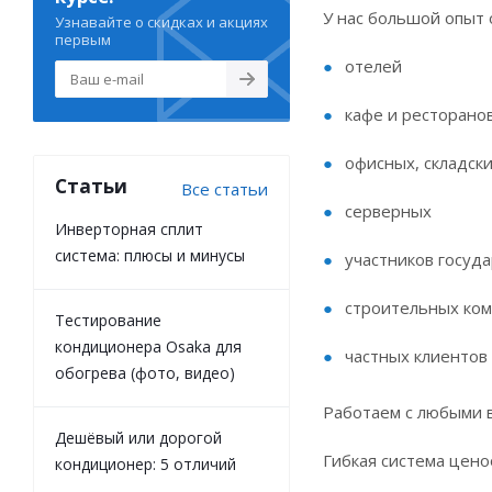
У нас большой опыт 
Узнавайте о скидках и акциях
первым
отелей
кафе и ресторано
офисных, складск
Статьи
Все статьи
серверных
Инверторная сплит
система: плюсы и минусы
участников госуд
строительных ко
Тестирование
кондиционера Osaka для
частных клиентов 
обогрева (фото, видео)
Работаем с любыми 
Дешёвый или дорогой
Гибкая система цено
кондиционер: 5 отличий