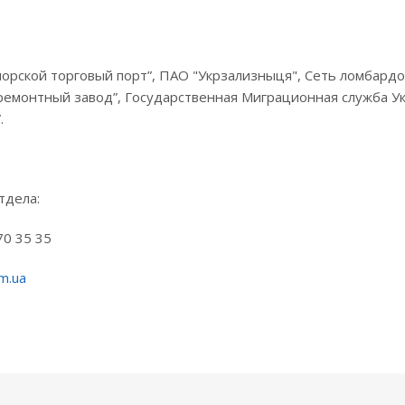
орской торговый порт”, ПАО "Укрзализныця", Сеть ломбардо
ремонтный завод”, Государственная Миграционная служба Ук
.
тдела:
70 35 35
m.ua